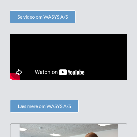
Se video om WASYS A/S
Læs mere om WASYS A/S