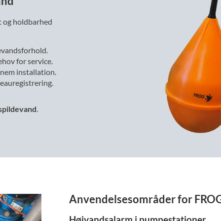
and
et og holdbarhed
evandsforhold.
hov for service.
nem installation.
eauregistrering.
spildevand
.
Anvendelsesområder for FROG
Højvandsalarm i pumpestationer