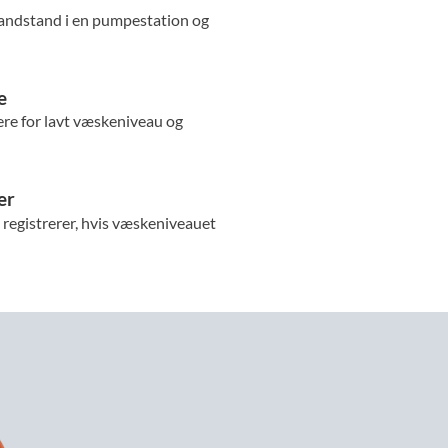
andstand i en pumpestation og
e
ere for lavt væskeniveau og
er
registrerer, hvis væskeniveauet