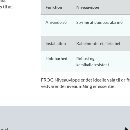
takt
til at
Funktion
Niveauvippe
Anvendelse
Styring af pumper, alarmer
Installation
Kabelmonteret, fleksibel
Holdbarhed
Robust og
kemikalieresistent
FROG Niveauvippe er det ideelle valg til drift
vedvarende niveaumåling er essentiel.