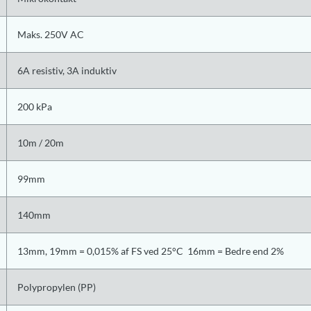
Maks. 250V AC
6A resistiv, 3A induktiv
200 kPa
10m / 20m
99mm
140mm
13mm, 19mm = 0,015% af FS ved 25°C 16mm = Bedre end 2%
Polypropylen (PP)