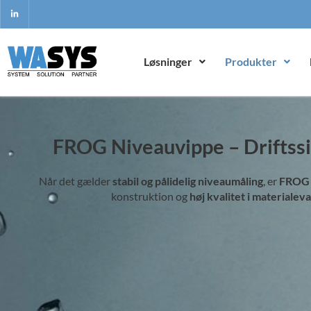
Løsninger
Produkter
FROG Niveauvippe – Driftssi
Når det gælder
stabil og pålidelig niveaumåling
, er
FROG 
konstruktion og
høj kvalitet i materialev