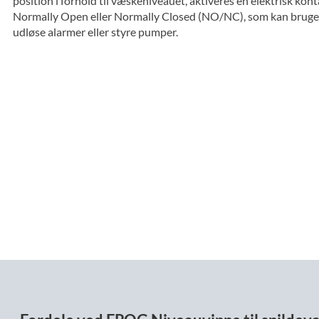
position i forhold til væskeniveauet, aktiveres en elektrisk kon
Normally Open eller Normally Closed (NO/NC), som kan bruges 
udløse alarmer eller styre pumper.