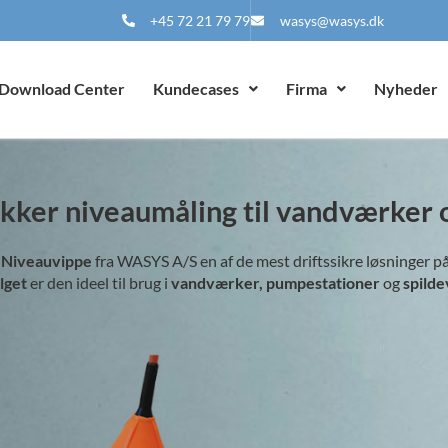
+45 72 21 79 79
wasys@wasys.dk
Download Center
Kundecases
Firma
Nyheder
kker niveaumåling til vandværker 
Niveauvippe
fra WASYS A/S en af de mest driftssikre løsninger p
alget
er den ideel til brug i
vandværker, pumpestationer
og
spild