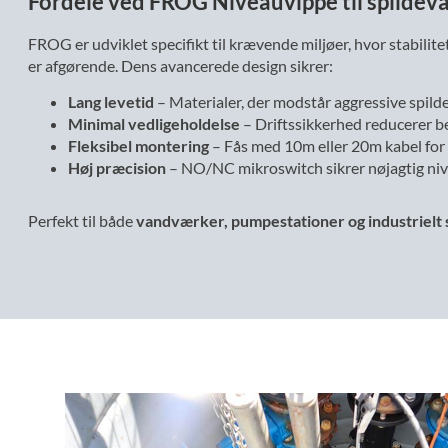
Fordele ved FROG Niveauvippe til spildev
FROG er udviklet specifikt til krævende miljøer, hvor stabilit
er afgørende. Dens avancerede design sikrer:
Lang levetid
– Materialer, der modstår aggressive spild
Minimal vedligeholdelse
– Driftssikkerhed reducerer be
Fleksibel montering
– Fås med 10m eller 20m kabel for 
Høj præcision
– NO/NC mikroswitch sikrer nøjagtig niv
Perfekt til både
vandværker, pumpestationer og industrielt 