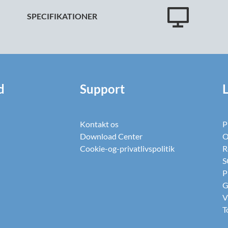
SPECIFIKATIONER
d
Support
Kontakt os
P
Download Center
O
Cookie-og-privatlivspolitik
R
S
P
G
V
T