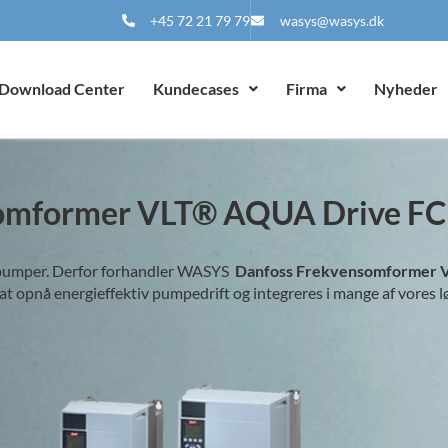
+45 72 21 79 79
wasys@wasys.dk
Download Center
Kundecases
Firma
Nyheder
omformer VLT® AQUA Drive FC
ndpumper. Derfor forhandler WASYS
Danfoss Frekvensomformer 
at opnå energieffektiv pumpedrift og integreres i mange af vores l