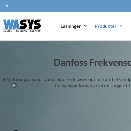
Løsninger
Produkter
Danfoss Frekvens
Håndtering af vand i vandsektoren kræver optimal drift af va
frekvensomformer er en unik nøgle til 