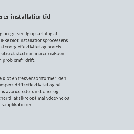
er installationtid
g brugervenlig opsætning af
 ikke blot installationsprocessens
mal energieffektivitet og præcis
etre ét sted minimerer risikoen
n problemfri drift.
e blot en frekvensomformer; den
umpers driftseffektivitet og på
ns avancerede funktioner og
ner til at sikre optimal ydeevne og
dsapplikationer.