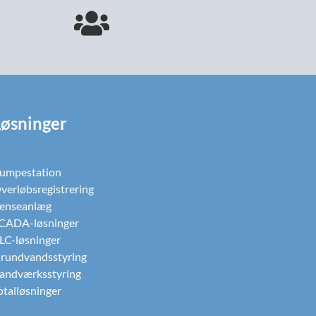
Løsninger
umpestation
verløbsregistrering
enseanlæg
CADA-løsninger
LC-løsninger
rundvandsstyring
andværksstyring
otalløsninger