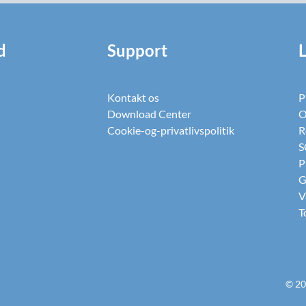
d
Support
Kontakt os
P
Download Center
O
Cookie-og-privatlivspolitik
R
S
P
G
V
T
© 20