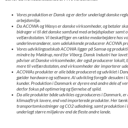
Vores produktion er Dansk og er derfor underlagt danske regle
arbejdsmiljø.
Da ACOWA og Wasys er danske virksomheder, og betaler ska
bidrager vi til det danske samfund med arbejdspladser samt o
velfærdsstaten. Vi beskæftiger en række medarbejdere hos v
underleverandører, som udelukkende producerer ACOWA pro
Vores udviklingsselskab ACOWA ligger på Samsø og produktio
mindre by Møldrup, nord for Viborg. Dansk Industri har lavet
påviser at Danske virksomheder, der også producerer lokalt,
mere til velfærdsstaten, end virksomheder der importerer ud
ACOWAs produkter er alle både produceret og udviklet i Dan
gælder hardware og software. Al udvikling foregår desuden i 
kunder. Produktion i Danmark er dyrere end andre dele af ver
derfor fokus på optimering og fjernelse af spild.
Da alle produkter både udvikles og produceres i Danmark, er
klimaaftryk lavere, end ved importerede produkter. Her tænk
transportomkostninger og CO2 udledning, samt produktion i
underlagt større miljøkrav end de fleste andre lande.