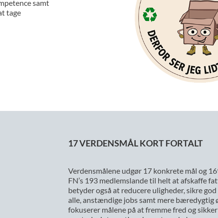
 kompetence samt
at tage
17 VERDENSMÅL KORT FORTALT
Verdensmålene udgør 17 konkrete mål og 169 d
FN’s 193 medlemslande til helt at afskaffe fa
betyder også at reducere uligheder, sikre go
alle, anstændige jobs samt mere bæredygtig
fokuserer målene på at fremme fred og sikker