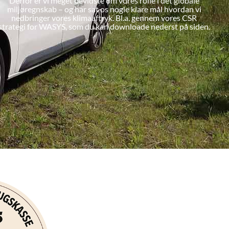
Derfor er vi meget bevidste om vores rolle i det globale
miljøregnskab – og har sat os nogle klare mål hvordan vi
nedbringer vores klimaaftryk. Bl.a. gennem vores CSR
strategi for WASYS, som du kan downloade nederst på siden.