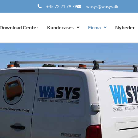
+45 72 21 79 79
wasys@wasys.dk
Download Center
Kundecases
Firma
Nyheder