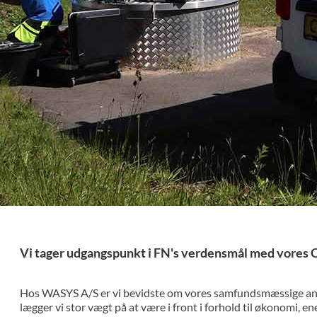
Vi tager udgangspunkt i FN's verdensmål med vores C
Hos WASYS A/S er vi bevidste om vores samfundsmæssige ans
lægger vi stor vægt på at være i front i forhold til økonomi, en