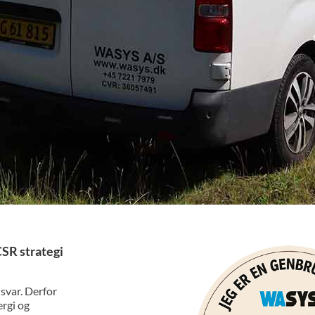
SR strategi
var. Derfor
ergi og