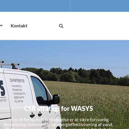
Kontakt
CSR strategi for WASYS
Vi er et firma, hvis kerneydelse er at sikre forsvarlig
forvaltning, behandling og energieffektivisering af vand.