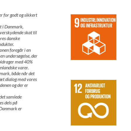
r for godt og sikkert
t i Danmark,
verskydende skat til
ores danske
dukter.
nen foregår i en
 en undersøgelse, der
 bidrager med 40%
enlandske varer.
mark, både når det
tæt dialog med vores
denen og der er
 det samlede
es dels på
 Danmark er