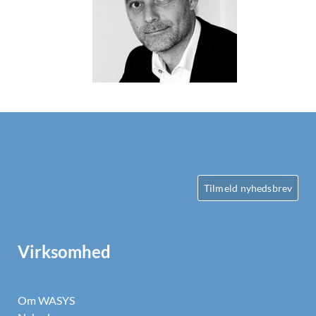
Tilmeld nyhedsbrev
Virksomhed
Om WASYS