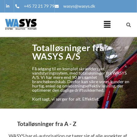
+45 72 21 79 79
wasys@wasys.dk
Totalløsninger fra
WASYS A/S
Få adgang til en komplet skræddersyet
vandstyringssytem, med totalløsninger fra WASYS
A/S. Vi har mere end 90 års samlet
branchekendskab. Derfor kan sikre vores kunder en
hurtig, enkel og omkostningseffektiv løsning, der
optimerer den daglige driftssikkerhed.
Kort sagt, vi sørger for alt. Effektivt.
Totalløsninger fra A - Z
WASYS har el-autorisation og tager sig af alle aspekter af