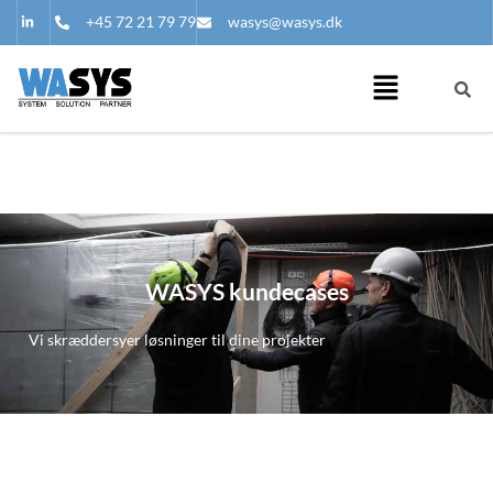
+45 72 21 79 79
wasys@wasys.dk
WASYS kundecases
Vi skræddersyer løsninger til dine projekter