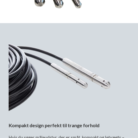
Kompakt design perfekt til trange forhold
Hvis du søger måleudstyr, der er småt, kompakt og letvægts –