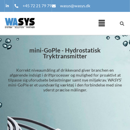
+45 72 21 79 79
wasys@wasys.dk
mini-GoPle - Hydrostatisk
Tryktransmitter
Korrekt niveaumåling af drikkevand giver branchen en
afgørende indsigt i driftprocesser og mulighed for proaktivt at
tilpasse sig uforudsete belastninger samt nye miljøkrav. WASYS’
mini-GoPle er et uundværlig værktøj i den forbindelse med sine
yderst præcise målinger.