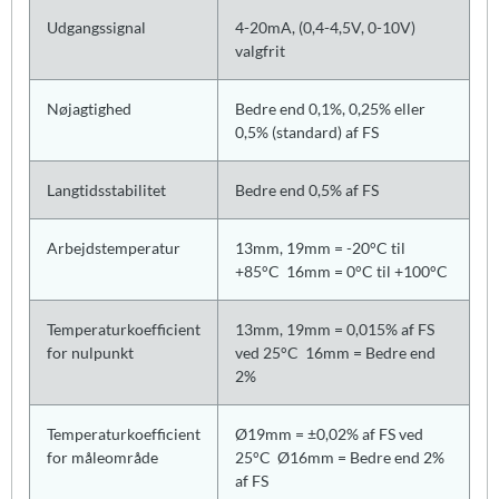
Udgangssignal
4-20mA, (0,4-4,5V, 0-10V)
valgfrit
Nøjagtighed
Bedre end 0,1%, 0,25% eller
0,5% (standard) af FS
Langtidsstabilitet
Bedre end 0,5% af FS
Arbejdstemperatur
13mm, 19mm = -20°C til
+85°C 16mm = 0°C til +100°C
Temperaturkoefficient
13mm, 19mm = 0,015% af FS
for nulpunkt
ved 25°C 16mm = Bedre end
2%
Temperaturkoefficient
Ø19mm = ±0,02% af FS ved
for måleområde
25°C Ø16mm = Bedre end 2%
af FS