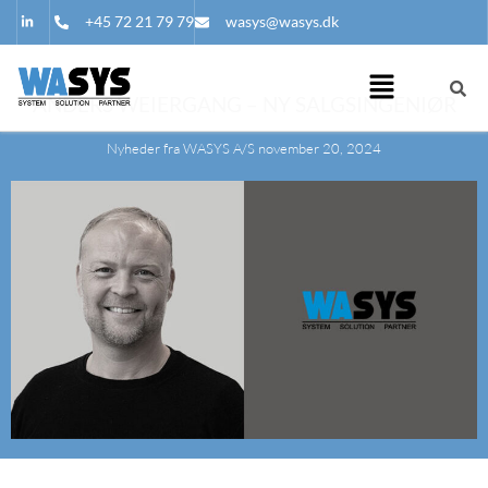
+45 72 21 79 79
wasys@wasys.dk
ANDERS WEIERGANG – NY SALGSINGENIØR
Nyheder fra WASYS A/S november 20, 2024